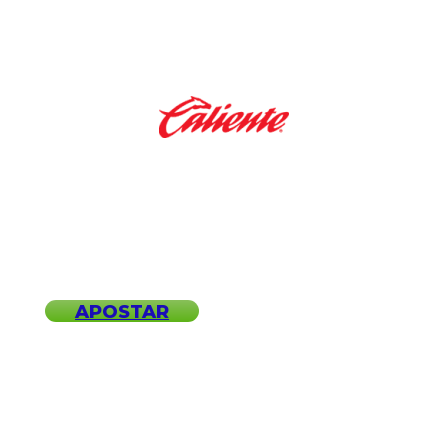
Caliente
$1.000 de regalo
Nuestro Análisis
APOSTAR