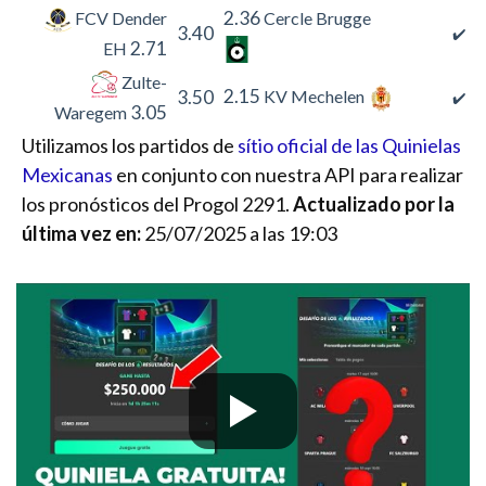
2.36
FCV Dender
Cercle Brugge
3.40
✔️
2.71
EH
Zulte-
2.15
3.50
KV Mechelen
✔️
3.05
Waregem
Utilizamos los partidos de
sítio oficial de las Quinielas
Mexicanas
en conjunto con nuestra API para realizar
los pronósticos del Progol 2291.
Actualizado por la
última vez en:
25/07/2025 a las 19:03