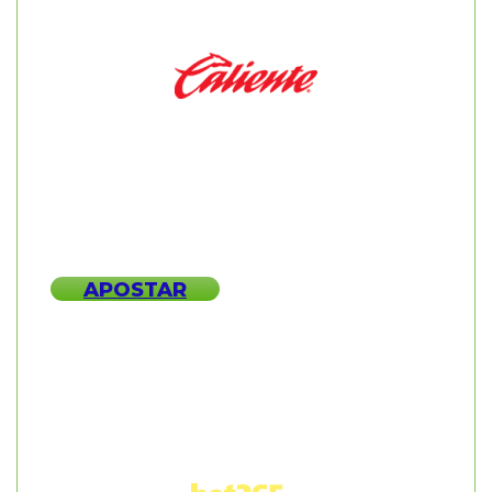
Caliente
$1.000 de regalo
Nuestro Análisis
APOSTAR