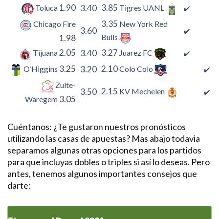
1.90
3.85
Toluca
3.40
Tigres UANL
✔️
3.35
Chicago Fire
New York Red
3.60
✔️
Bulls
1.98
2.05
3.27
Tijuana
3.40
Juarez FC
✔️
3.25
2.10
O’Higgins
3.20
Colo Colo
✔️
Zulte-
2.15
3.50
KV Mechelen
✔️
3.05
Waregem
Cuéntanos: ¿Te gustaron nuestros pronósticos
utilizando las casas de apuestas? Mas abajo todavia
separamos algunas otras opciones para los partidos
para que incluyas dobles o triples si así lo deseas. Pero
antes, tenemos algunos importantes consejos que
darte: