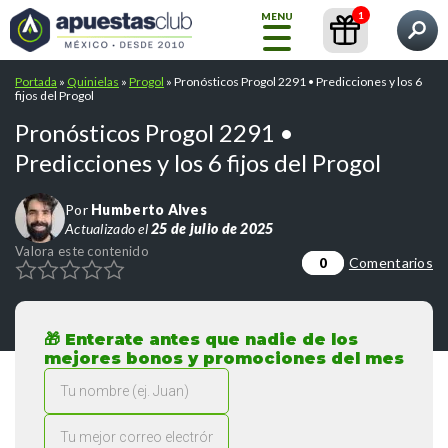
1
MENU
Qué quieres encontrar?
Tu estás leyendo:
Pronósticos Progol 2291 •
Portada
»
Quinielas
»
Progol
»
Pronósticos Progol 2291 • Predicciones y los 6
Inicio
Predicciones y los 6 fijos del Progol
fijos del Progol
Pronósticos
Contenidos
Casas de Apuestas
Valora este contenido
Comentarios
0
Pronósticos Progol 2291 •
Blog
Predicciones y los 6 fijos del Progol
GRATIS
Liga
Por
Humberto Alves
MX
Actualizado el
25 de julio de 2025
Valora este contenido
Comentarios
0
INT.
ARTIFICIAL
Pronósticos
🎁 Enterate antes que nadie de los
Búsquedas populares:
/
/
cursos
abrir una cuenta betfair
mejores bonos y promociones del mes
Casas de
/
/
crear cuenta bet365
mejores casas de apuestas
Apuestas
Todos
/
pronosticos de futbol
tips telegram
los
pronósticos