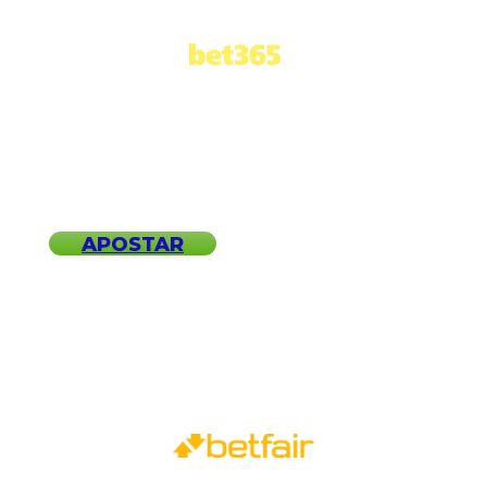
Bet365
Bono de $4000
Nuestro Análisis
APOSTAR