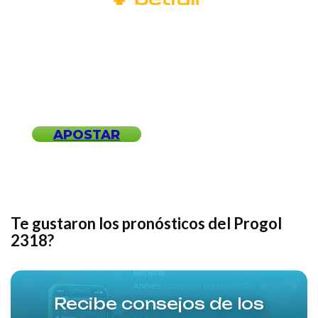
Betfair
Bono de US$30
Nuestro Análisis
APOSTAR
Te gustaron los pronósticos del Progol
2318?
Recibe consejos de los