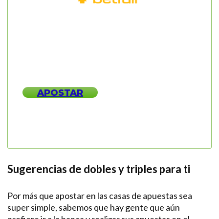
Betfair
Bono de US$30
Nuestro Análisis
APOSTAR
Sugerencias de dobles y triples para ti
Por más que apostar en las casas de apuestas sea
super simple, sabemos que hay gente que aún