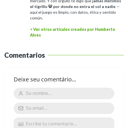
mercado. Y con orgullo te digo que
jamás metimos
el tigrillo 🐯 por donde no entra el sol a nadie
—
aquí el juego es limpio, con datos, ética y sentido
común.
> Ver otros artículos creados por Humberto
Alves
Comentarios
Deixe seu comentário...