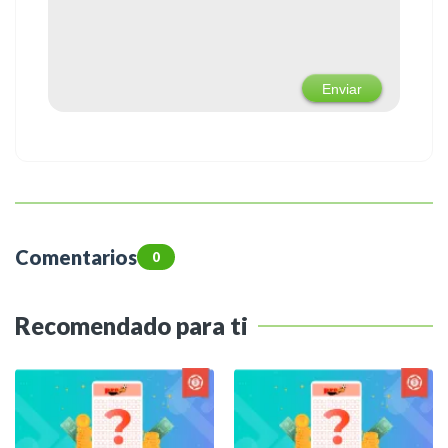
Comentarios
0
Recomendado para ti