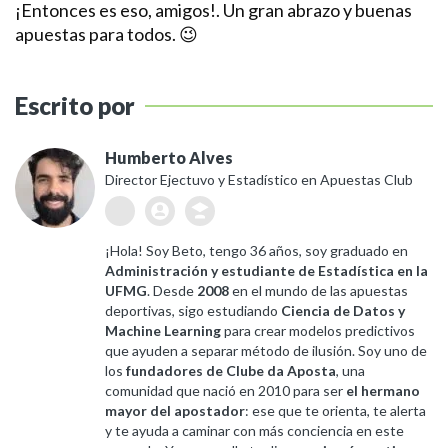
¡Entonces es eso, amigos!. Un gran abrazo y buenas
apuestas para todos. 😉
Escrito por
Humberto Alves
Director Ejectuvo y Estadístico en Apuestas Club
¡Hola! Soy Beto, tengo 36 años, soy graduado en
Administración y estudiante de Estadística en la
UFMG
. Desde
2008
en el mundo de las apuestas
deportivas, sigo estudiando
Ciencia de Datos y
Machine Learning
para crear modelos predictivos
que ayuden a separar método de ilusión. Soy uno de
los
fundadores de Clube da Aposta
, una
comunidad que nació en 2010 para ser
el hermano
mayor del apostador
: ese que te orienta, te alerta
y te ayuda a caminar con más conciencia en este