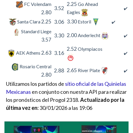
2.25
FC Volendam
Go Ahead
3.52
✔️
Eagles
2.80
2.25
3.30
Santa Clara
3.06
Estoril
✔️
Standard Liege
2.00
3.30
Anderlecht
✔️
3.57
2.52
Olympiacos
2.63
AEK Athens
3.16
✔️
Rosario Central
2.65
2.88
River Plate
✔️
2.80
Utilizamos los partidos de
sítio oficial de las Quinielas
Mexicanas
en conjunto con nuestra API para realizar
los pronósticos del Progol 2318.
Actualizado por la
última vez en:
30/01/2026 a las 19:06