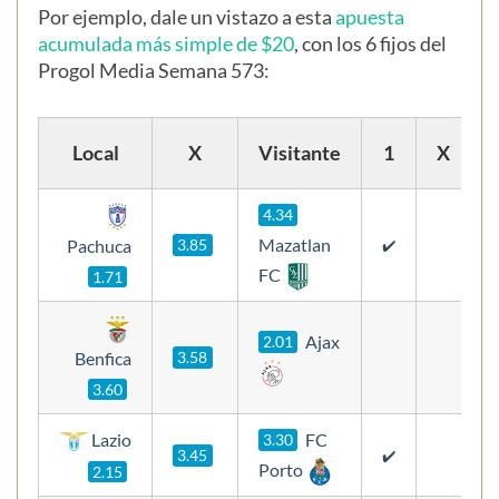
Por ejemplo, dale un vistazo a esta
apuesta
acumulada más simple de $20
, con los 6 fijos del
Progol Media Semana 573:
Local
X
Visitante
1
X
4.34
Mazatlan
Pachuca
3.85
✔️
FC
1.71
Ajax
2.01
Benfica
3.58
✔
3.60
Lazio
FC
3.30
3.45
✔️
Porto
2.15