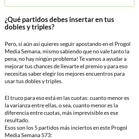
¿Qué partidos debes insertar en tus
dobles y triples?
Pero, si aún así quieres seguir apostando en el Progol
Media Semana, mismo sabiendo que no vale tanto la
pena, no hay ningún problema! Te vamos a ayudar a
mejorar tus chances de llevarte el premio y para eso
necesitas saber elegir los mejores encuentros para
usar tus dobles y triples.
El truco para eso está en las cuotas: cuanto menor es
la varianza entre ellas, o sea, cuanto menor es la
diferencia entre cuotas, más imprevisible es ese
resultado.
Esos son los 5 partidos más inciertos en este Progol
Media Semana 573: