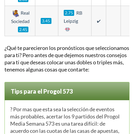
Real
RB
2.75
Leipzig
Sociedad
3.45
✔️
2.45
¿Qué te parecieron los pronósticos que seleccionamos
para ti? Pero antes de que dejemos nuestros consejos
para ti que deseas colocar unas dobles o triples más,
tenemos algunas cosas que contarte:
Tips para el Progol 573
? Por mas que esta sea la selección de eventos
más probables, acertar los 9 partidos del Progol
Media Semana 573 es una tarea difícil: de
acuerdo con las cuotas de las casas de apuestas,