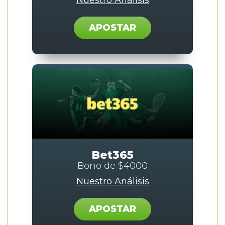
APOSTAR
Bet365
Bono de $4000
Nuestro Análisis
APOSTAR