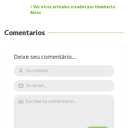
> Ver otros artículos creados por Humberto
Alves
Comentarios
Deixe seu comentário...