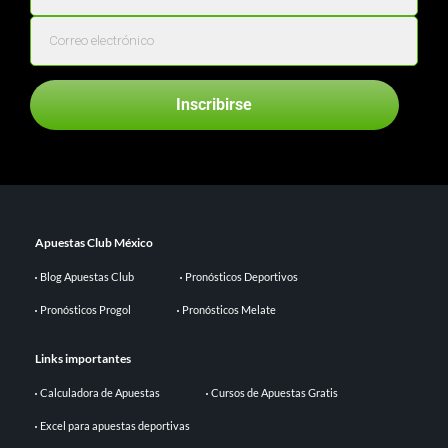
Inscribirse
Apuestas Club México
Blog Apuestas Club
Pronósticos Deportivos
Pronósticos Progol
Pronósticos Melate
Links importantes
Calculadora de Apuestas
Cursos de Apuestas Gratis
Excel para apuestas deportivas