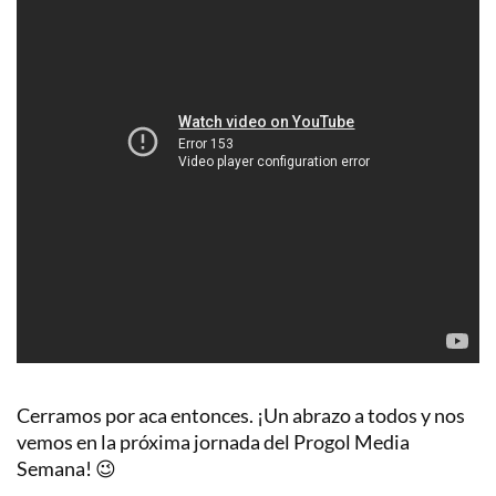
Cerramos por aca entonces. ¡Un abrazo a todos y nos
vemos en la próxima jornada del Progol Media
Semana! 😉