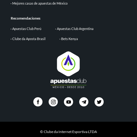
Mejores casas de apuestas de México
Recomendaciones
Apuestas Club Perú
Apuestas Club Argentina
Clube da Aposta Brasil
Bets Kenya
© Clube da Internet Esportiva LTDA