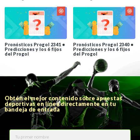
Pronósticos Progol 2341 •
Pronósticos Progol 2340 •
Predicciones y los 6 fijos
Predicciones y los 6 fijos
del Progol
del Progol
Obtén el mejor contenido sobre apuestas
deportivas en línea directamente en tu
bandeja de entrada