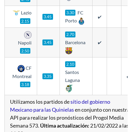
Lazio
FC
3.30
3.45
✔️
Porto
2.15
2.70
Barcelona
Napoli
3.45
✔️
2.50
2.10
CF
Santos
Montreal
3.35
✔️
Laguna
3.18
Utilizamos los partidos de
sítio del gobierno
Mexicano para las Quinielas
en conjunto con nuestra
API para realizar los pronósticos del Progol Media
Semana 573.
Última actualización:
21/02/2022 a las