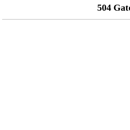
504 Gat