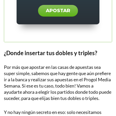
APOSTAR
¿Donde insertar tus dobles y triples?
Por más que apostar en las casas de apuestas sea
super simple, sabemos que hay gente que aún prefiere
ir a la banca y realizar sus apuestas en el Progol Media
Semana. Si ese es tu caso, todo bien! Vamos a
ayudarte ahora a elegir los partidos donde todo puede
suceder, para que elijas bien tus dobles o triples.
Y no hay ningún secreto en eso: solo necesitamos