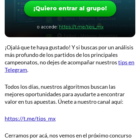
¡Quiero entrar al grupo!
o accede:
https://t.me/tips_mx
¡Ojalá que te haya gustado! Y si buscas por un análisis
más profundo de los partidos de los principales
campeonatos, no dejes de acompañar nuestros
tips en
Telegram
.
Todos los días, nuestros algoritmos buscan las
mejores oportunidades para ayudarte a encontrar
valor en tus apuestas. Únete a nuestro canal aquí:
https://t.me/tips_mx
Cerramos por acá, nos vemos en el próximo concurso