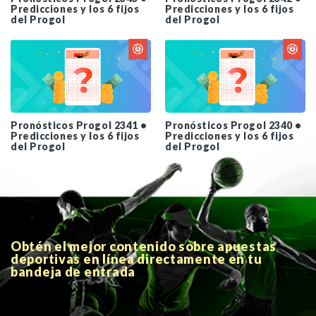
Predicciones y los 6 fijos
Predicciones y los 6 fijos
del Progol
del Progol
Pronósticos Progol 2341 •
Pronósticos Progol 2340 •
Predicciones y los 6 fijos
Predicciones y los 6 fijos
del Progol
del Progol
Obtén el mejor contenido sobre apuestas
deportivas en línea directamente en tu
bandeja de entrada