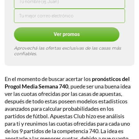
Liga
MX
Liga
Ver promos
de
Expansión
Aprovechá las ofertas exclusivas de las casas más
Concachampions
confiables.
Leagues
Cup
En el momento de buscar acertar los
pronósticos del
Major
Progol Media Semana 740
, puede ser una buena idea
League
ver las cuotas ofrecidas por las casas de apuestas,
Soccer
después de todo estas poseen modelos estadísticos
Europeos
avanzados para calcular probabilidades en los
partidos de fútbol. Apuestas Club hizo ese análisis
Internacional
para ti y reunimos las cuotas ofrecidas para cada uno
de los 9 partidos de la competencia 740. La idea es
Ligas
y
apostarle a las menores cuotas, debido a que cuanto