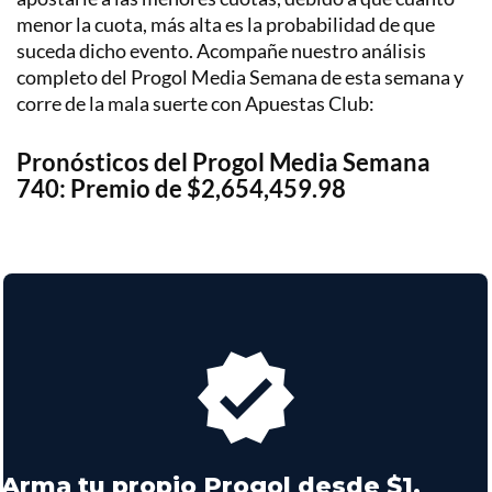
Equipos
menor la cuota, más alta es la probabilidad de que
suceda dicho evento. Acompañe nuestro análisis
Loterias
completo del Progol Media Semana de esta semana y
y
Quinielas
corre de la mala suerte con Apuestas Club:
Pronósticos del Progol Media Semana
740: Premio de $2,654,459.98
Básquetbol
Arma tu propio Progol desde $1.