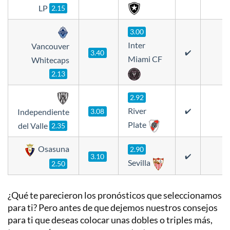
LP
2.15
3.00
Inter
Vancouver
3.40
✔️
Miami CF
Whitecaps
2.13
2.92
River
Independiente
3.08
✔️
Plate
del Valle
2.35
Osasuna
2.90
3.10
✔️
Sevilla
2.50
¿Qué te parecieron los pronósticos que seleccionamos
para ti? Pero antes de que dejemos nuestros consejos
para ti que deseas colocar unas dobles o triples más,