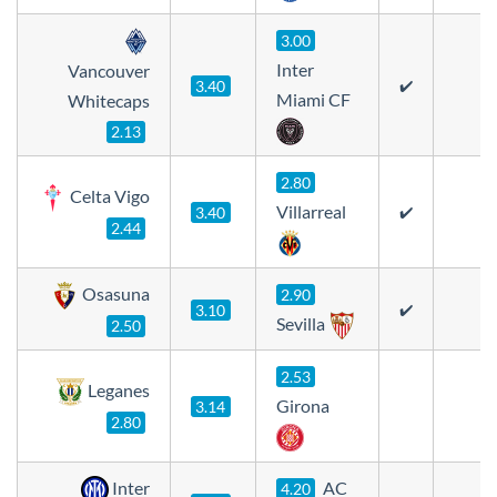
3.00
Inter
Vancouver
3.40
✔️
Miami CF
Whitecaps
2.13
2.80
Celta Vigo
Villarreal
3.40
✔️
2.44
Osasuna
2.90
3.10
✔️
Sevilla
2.50
2.53
Leganes
Girona
3.14
2.80
Inter
AC
4.20