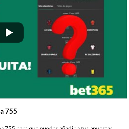
na 755
a 755 para que puedas añadir a tus apuestas.