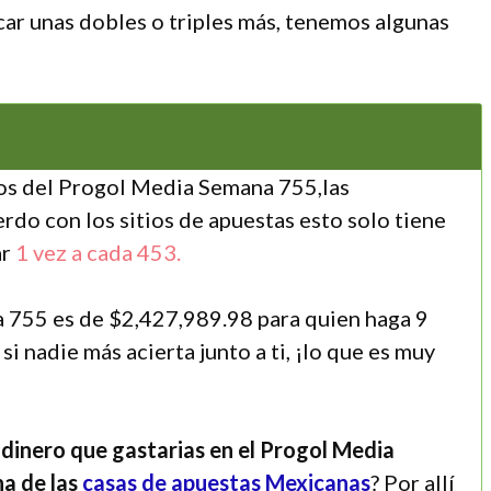
car unas dobles o triples más, tenemos algunas
dos del Progol Media Semana 755,las
rdo con los sitios de apuestas esto solo tiene
ar
1 vez a cada 453.
 755 es de $2,427,989.98 para quien haga 9
si nadie más acierta junto a ti, ¡lo que es muy
 dinero que gastarias en el Progol Media
a de las
casas de apuestas Mexicanas
? Por allí