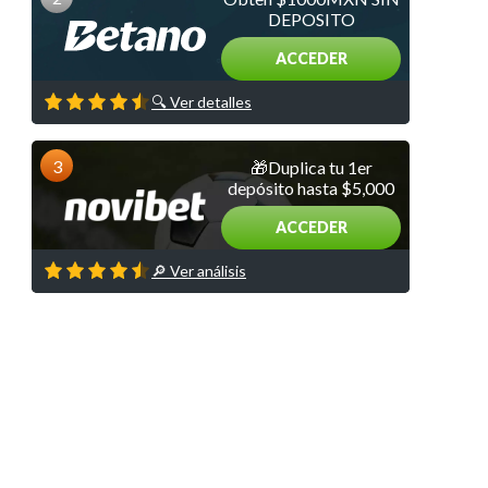
DEPOSITO
ACCEDER
🔍 Ver detalles
🎁Duplica tu 1er
depósito hasta $5,000
ACCEDER
🔎 Ver análisis