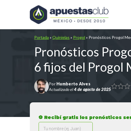
Qu
Tu estás leyendo:
Portada
»
Quinielas
»
Pronósticos Progol Media 
Progol
»
Pronósticos Progol Med
Comentarios
0
Pronósticos Progo
Bús
pro
6 fijos del Progo
Por
Humberto Alves
Actualizado el
4 de agosto de 2025
⚽
Recibí gratis los pronósticos 