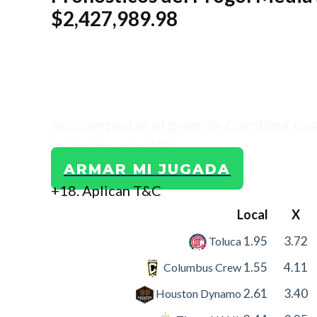
$2,427,989.98
Arma tu propio Progol desde $1
No compartas el premio. Combina nue
inicial de solo $50
ARMAR MI JUGADA
+18. Aplican T&C
Local
X
1.95
3.72
Toluca
1.55
4.11
Columbus Crew
2.61
3.40
Houston Dynamo