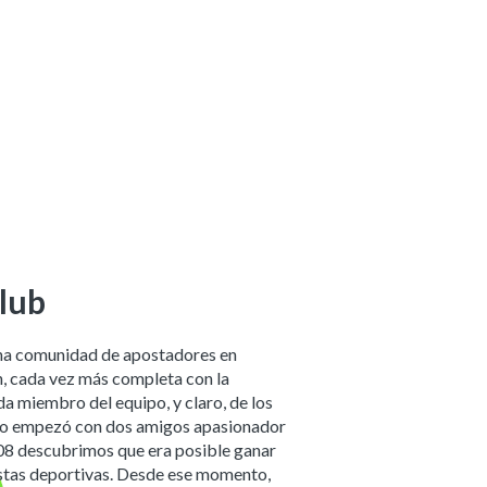
Club
na comunidad de apostadores en
, cada vez más completa con la
a miembro del equipo, y claro, de los
cto empezó con dos amigos apasionador
008 descubrimos que era posible ganar
estas deportivas. Desde ese momento,