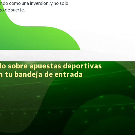
ndo como una inversion, y no solo
o de suerte.
do sobre apuestas deportivas
n tu bandeja de entrada