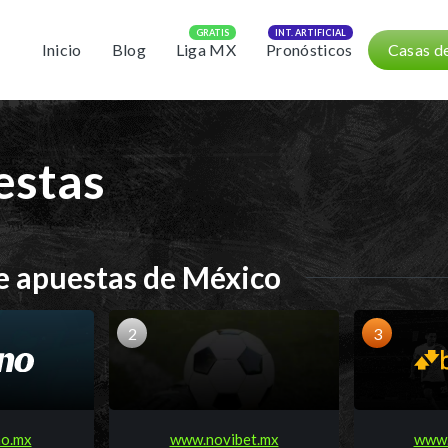
GRATIS
INT. ARTIFICIAL
Inicio
Blog
Liga MX
Pronósticos
Casas d
é quieres encontrar?
Pronósticos
Conten
estas
quedas populares:
/
/
cursos
abrir una cuenta betfair
crear cuen
/
nosticos de futbol
tips telegram
de apuestas de México
o.mx
www.novibet.mx
www.