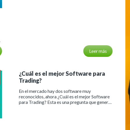
días, la inteligencia artificial y nuestros
especialistas en apuestas deportivas dan las
manos. Nuestros modelos de Machine Learning
generan informes diarios que son analizados
por nuestros mejores profesionales. […]
s
Leer más
¿Cuál es el mejor Software para
Trading?
En el mercado hay dos software muy
reconocidos, ahora ¿Cuál es el mejor Software
para Trading? Esta es una pregunta que genera
discusiones entre los usuarios de uno y del otro.
Si utilizas uno de los dos, puedes analizar aquí
los puntos fuertes y débiles de cada uno. Si
tiene intención de comprar alguno de […]