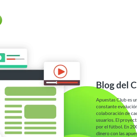
Blog del 
Apuestas Club es u
constante evolución
colaboración de cad
usuarios. El proye
por el fútbol. En 2
dinero con las apu