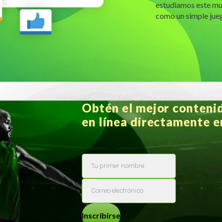
estudiamos este mu
como un simple jueg
Obtén el mejor conteni
en línea directamente e
Inscribirse