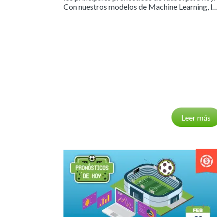
Con nuestros modelos de Machine Learning, lo
especialistas en apuestas deportivas aquì en
Apuestas Club tienen un informe diário
completo de apuestas de valor en potencial,
seleccionando aquellas que son las mejores
para usted. Por eso, comprueba ahora y
comparte […]
Leer más