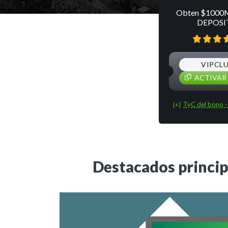
Obten $1000
DEPOSI
VIPCL
ACTIVAR
TyC del bono · 
Destacados princip