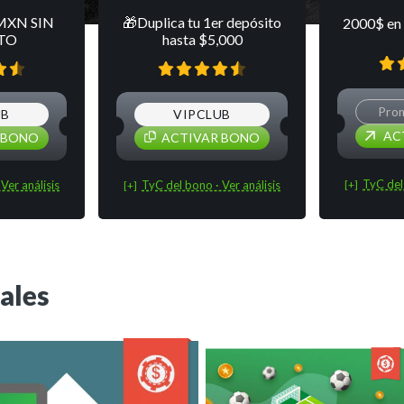
MXN SIN
🎁Duplica tu 1er depósito
2000$ en 
TO
hasta $5,000
Prom
UB
VIPCLUB
AC
 BONO
ACTIVAR BONO
TyC del 
Ver análisis
TyC del bono · Ver análisis
ales