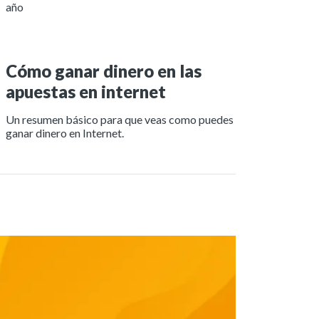
año
Cómo ganar dinero en las
apuestas en internet
Un resumen básico para que veas como puedes
ganar dinero en Internet.