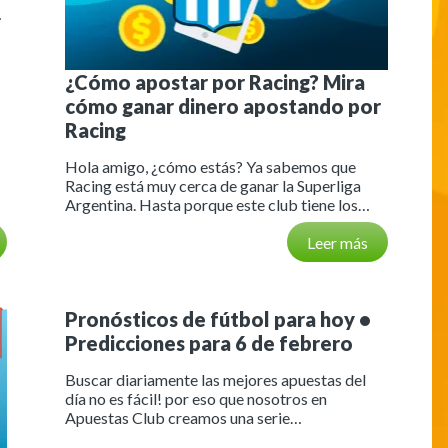
s
¿Cómo apostar por Racing? Mira
cómo ganar dinero apostando por
Racing
Hola amigo, ¿cómo estás? Ya sabemos que
Racing está muy cerca de ganar la Superliga
Argentina. Hasta porque este club tiene los
mejores jugadores de latino América y siempre
Leer más
viene disputando las competiciones más
importantes que existen.
Pronósticos de fútbol para hoy •
Predicciones para 6 de febrero
Buscar diariamente las mejores apuestas del
día no es fácil! por eso que nosotros en
Apuestas Club creamos una serie
de pronósticos de fùtbol para hoy. Todos los