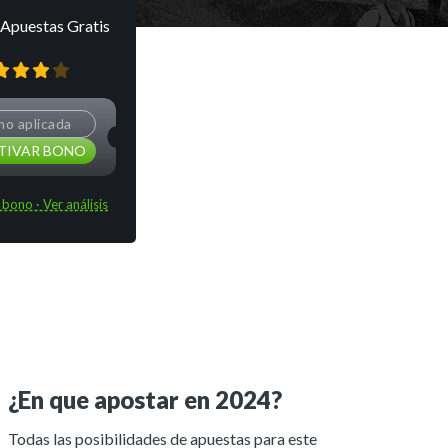
Apuestas Gratis
o aplicada
TIVAR BONO
bono · Ver análisis
¿En que apostar en 2024?
Todas las posibilidades de apuestas para este