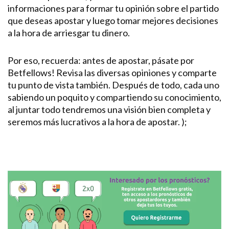
informaciones para formar tu opinión sobre el partido
que deseas apostar y luego tomar mejores decisiones
a la hora de arriesgar tu dinero.
Por eso, recuerda: antes de apostar, pásate por
Betfellows! Revisa las diversas opiniones y comparte
tu punto de vista también. Después de todo, cada uno
sabiendo un poquito y compartiendo su conocimiento,
al juntar todo tendremos una visión bien completa y
seremos más lucrativos a la hora de apostar. );